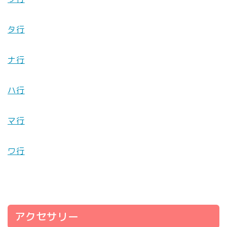
タ行
ナ行
ハ行
マ行
ワ行
アクセサリー