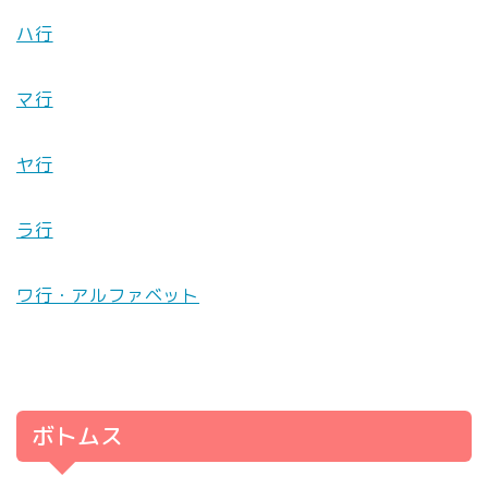
ハ行
マ行
ヤ行
ラ行
ワ行・アルファベット
ボトムス