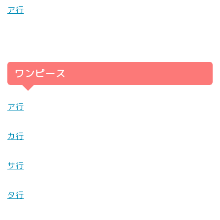
ア行
ワンピース
ア行
カ行
サ行
タ行