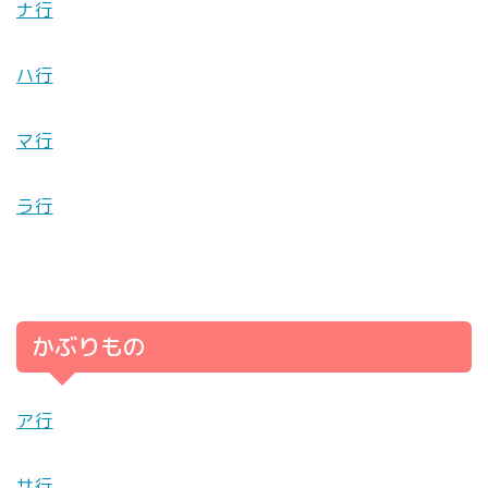
ナ行
ハ行
マ行
ラ行
かぶりもの
ア行
サ行