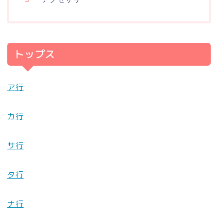
トップス
ア行
カ行
サ行
タ行
ナ行