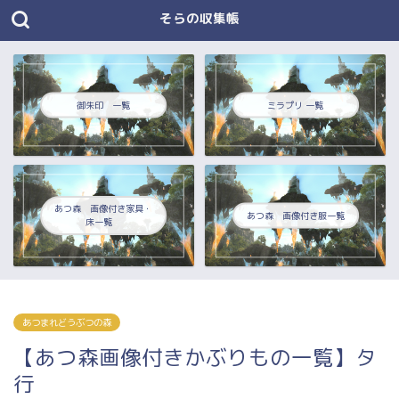
そらの収集帳
御朱印 一覧
ミラプリ 一覧
あつ森 画像付き家具・
あつ森 画像付き服一覧
床一覧
あつまれどうぶつの森
【あつ森画像付きかぶりもの一覧】タ
行