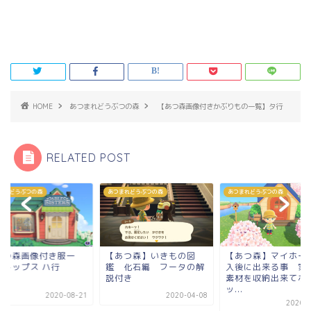
HOME
あつまれどうぶつの森
【あつ森画像付きかぶりもの一覧】タ行
RELATED POST
まれどうぶつの森
あつまれどうぶつの森
あつまれどうぶつの森
あつ森画像付き服一
【あつ森】いきもの図
【あつ森】マイホー
】トップス ハ行
鑑 化石編 フータの解
入後に出来る事 家
説付き
素材を収納出来てポ
ッ...
2020-08-21
2020-04-08
2020-0