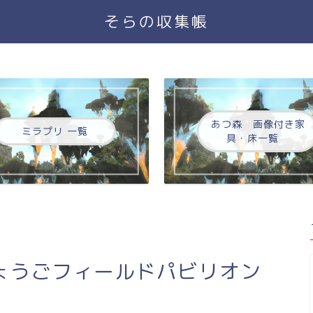
そらの収集帳
あつ森 画像付き家
ミラプリ 一覧
具・床一覧
ょうごフィールドパビリオン