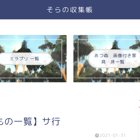
そらの収集帳
あつ森 画像付き家
ミラプリ 一覧
具・床一覧
もの一覧】サ行
2021-01-31