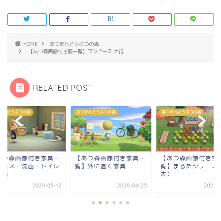
HOME
あつまれどうぶつの森
【あつ森画像付き服一覧】ワンピース ナ行
RELATED POST
まれどうぶつの森
あつまれどうぶつの森
あつまれどうぶつの森
あつ森画像付き家具一
【あつ森画像付き家具一
【あつ森画像付き家
】バス・洗面・トイレ
覧】外に置く家具
覧】まるたシリーズ
家具
太）
2020-05-12
2020-04-25
2020-0