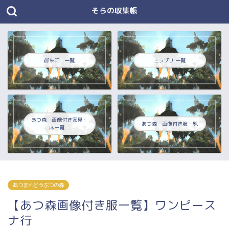
そらの収集帳
御朱印 一覧
ミラプリ 一覧
あつ森 画像付き家具・
あつ森 画像付き服一覧
床一覧
あつまれどうぶつの森
【あつ森画像付き服一覧】ワンピース
ナ行