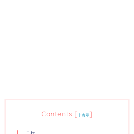
Contents
[
]
非表示
ニ行