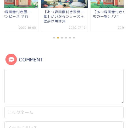
あつ森画像付き服一
【あつ森画像付き家具一
【あつ森画像付きか
】ワンピース マ行
覧】かいがらシリーズ＋
もの一覧】ハ行
壁掛け魚家具
2020-10-05
2020-07-17
2020-1
COMMENT