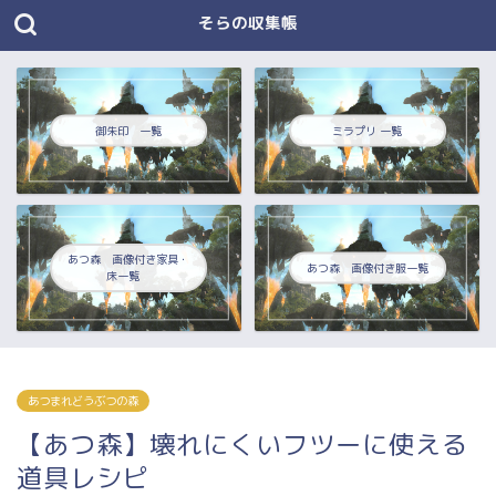
そらの収集帳
御朱印 一覧
ミラプリ 一覧
あつ森 画像付き家具・
あつ森 画像付き服一覧
床一覧
あつまれどうぶつの森
【あつ森】壊れにくいフツーに使える
道具レシピ