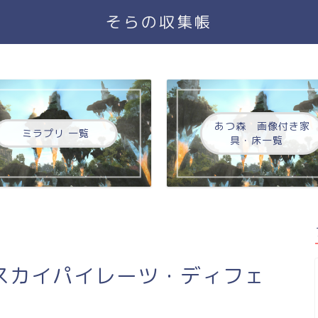
そらの収集帳
あつ森 画像付き家
ミラプリ 一覧
具・床一覧
スカイパイレーツ・ディフェ
】