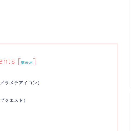
ents
[
]
非表示
メラメラアイコン）
ブクエスト）