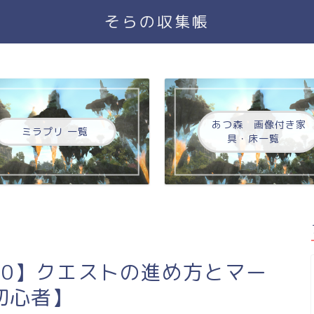
そらの収集帳
あつ森 画像付き家
ミラプリ 一覧
具・床一覧
020】クエストの進め方とマー
初心者】