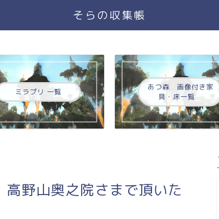
そらの収集帳
あつ森 画像付き家
ミラプリ 一覧
具・床一覧
】高野山奥之院さまで頂いた