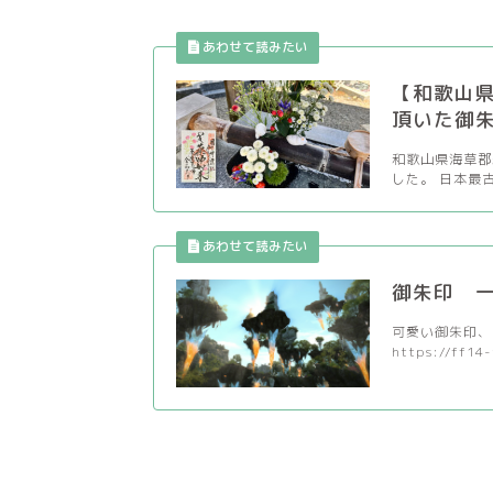
【和歌山
頂いた御
和歌山県海草郡
した。 日本最
御朱印 
可愛い御朱印、
https://ff14-