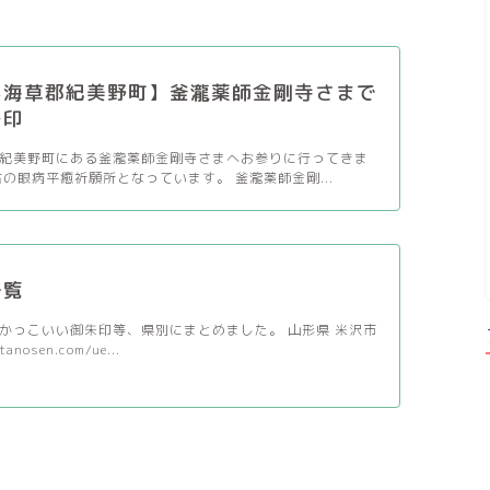
県海草郡紀美野町】釜瀧薬師金剛寺さまで
朱印
紀美野町にある釜瀧薬師金剛寺さまへお参りに行ってきま
古の眼病平癒祈願所となっています。 釜瀧薬師金剛...
一覧
かっこいい御朱印等、県別にまとめました。 山形県 米沢市
tanosen.com/ue...