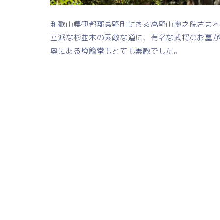
和歌山県伊都郡高野町にある高野山奥之院さま
立派な杉並木の素敵な道に、有名な武将のお墓
奥にある燈籠堂もとても素敵でした。