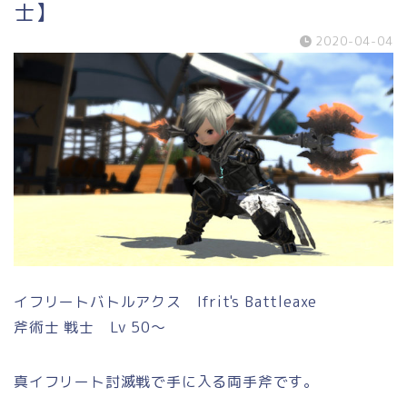
士】
2020-04-04
イフリートバトルアクス Ifrit's Battleaxe
斧術士 戦士 Lv 50～
真イフリート討滅戦で手に入る両手斧です。