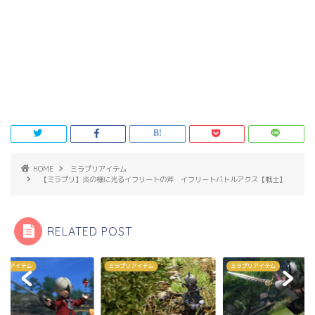
HOME
ミラプリアイテム
【ミラプリ】炎の様に光るイフリートの斧 イフリートバトルアクス【戦士】
RELATED POST
プリアイテム
ミラプリアイテム
その他SS