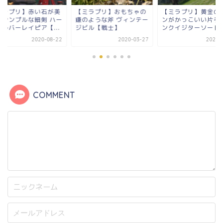
ミラプリ】おもちゃの
【ミラプリ】黄金のライ
【FF14】可愛い花
のような斧 ヴィンテー
ンがかっこいい片手剣 イ
とおしゃれなメガネ
ビル【戦士】
ンクイジターソード【...
らえる！プリンセスデ.
2020-03-27
2020-11-09
2020-0
COMMENT