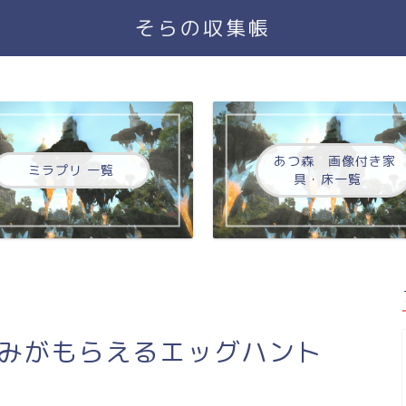
そらの収集帳
あつ森 画像付き家
ミラプリ 一覧
具・床一覧
るみがもらえるエッグハント