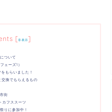
ents
[
]
非表示
トについて
（フェーズ1）
ツをもらいました！
と交換でもらえるもの
旧市街
トカフススーツ
お祭りに参加中！