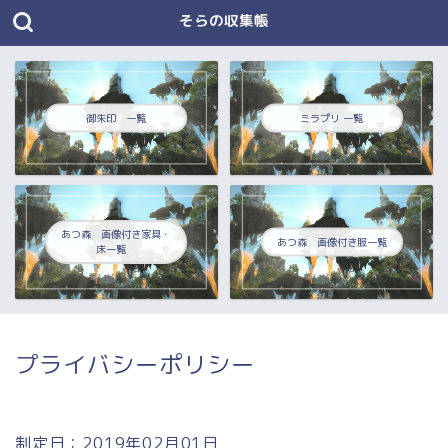
そらの収集帳
御朱印 一覧
ミラプリ 一覧
あつ森 画像付き家具・
あつ森 画像付き服一覧
床一覧
プライバシーポリシー
制定日：2019年02月01日