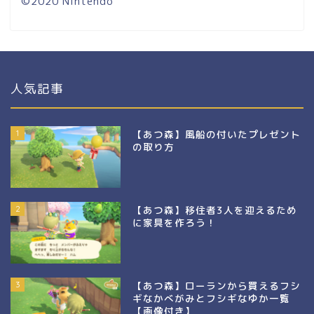
©2020 Nintendo
人気記事
1
【あつ森】風船の付いたプレゼント
の取り方
2
【あつ森】移住者3人を迎えるため
に家具を作ろう！
3
【あつ森】ローランから買えるフシ
ギなかべがみとフシギなゆか一覧
【画像付き】